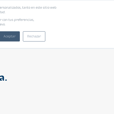
ersonalizados, tanto en este sitio web
ntra tu vivienda ideal
Solicita tu préstamo
dad.
r con tus preferencias,
evo.
Aceptar
Rechazar
a.