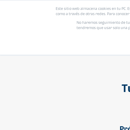
Este sitio web almacena cookies en tu PC. E
Vivienda
como a través de otras redes. Para conocer 
No haremos seguimiento de tu i
tendremos que usar solo una pe
T
Pr