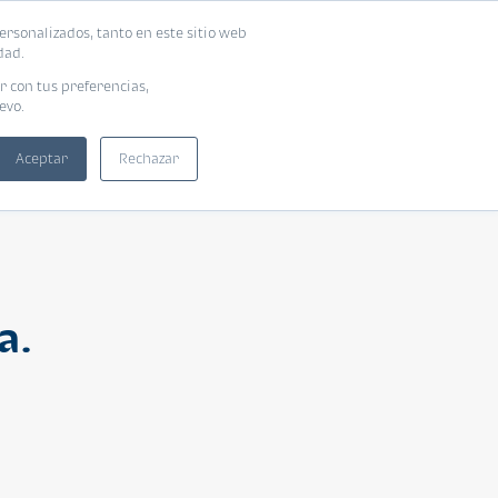
ersonalizados, tanto en este sitio web
ntra tu vivienda ideal
Solicita tu préstamo
dad.
r con tus preferencias,
evo.
Aceptar
Rechazar
a.