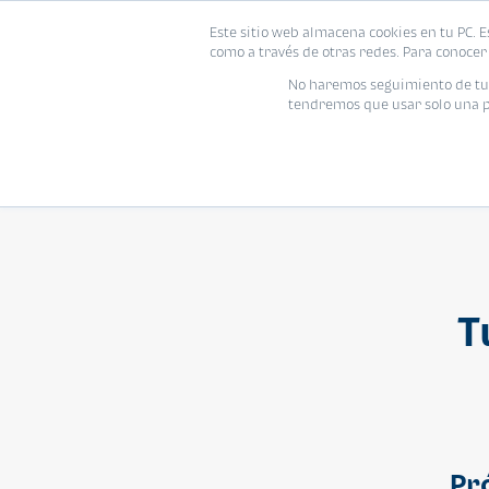
Este sitio web almacena cookies en tu PC. E
Vivienda
como a través de otras redes. Para conocer 
No haremos seguimiento de tu i
tendremos que usar solo una pe
T
Pr