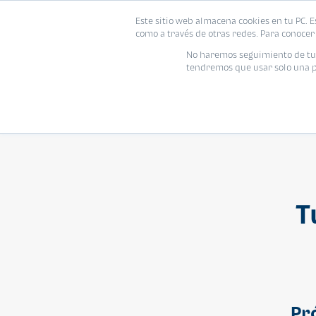
Este sitio web almacena cookies en tu PC. E
Vivienda
como a través de otras redes. Para conocer 
No haremos seguimiento de tu i
tendremos que usar solo una pe
T
Pr