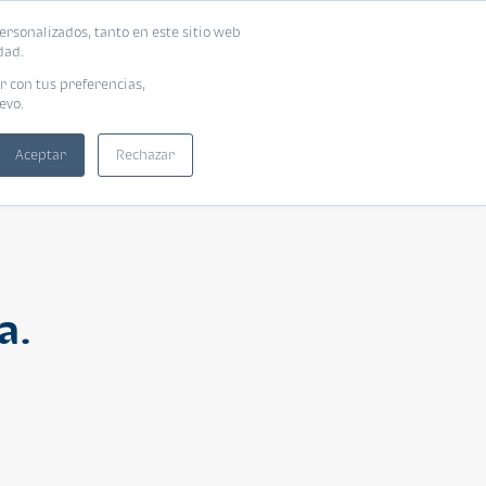
ersonalizados, tanto en este sitio web
ntra tu vivienda ideal
Solicita tu préstamo
dad.
r con tus preferencias,
evo.
Aceptar
Rechazar
a.