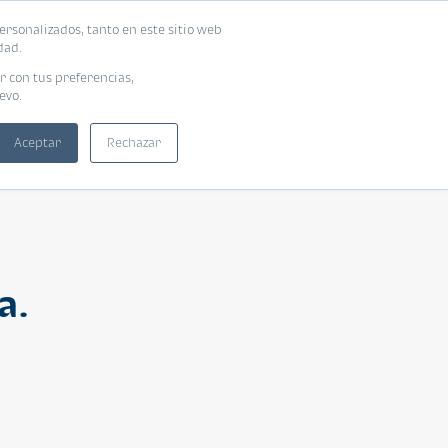
ersonalizados, tanto en este sitio web
ntra tu vivienda ideal
Solicita tu préstamo
dad.
r con tus preferencias,
evo.
Aceptar
Rechazar
a.