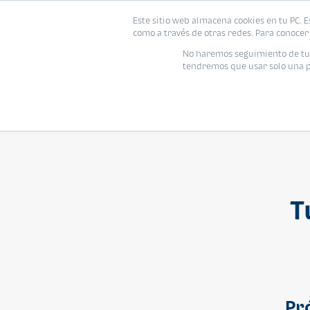
Este sitio web almacena cookies en tu PC. E
Vivienda
como a través de otras redes. Para conocer 
No haremos seguimiento de tu i
tendremos que usar solo una pe
T
Pr