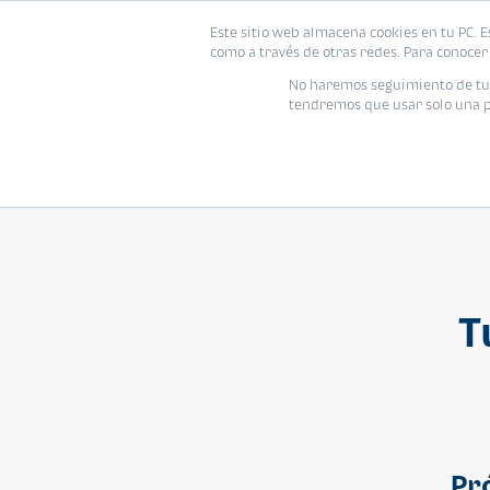
Este sitio web almacena cookies en tu PC. E
Vivienda
como a través de otras redes. Para conocer 
No haremos seguimiento de tu i
tendremos que usar solo una pe
T
Pr