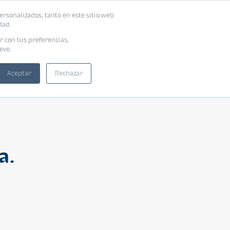
ersonalizados, tanto en este sitio web
ntra tu vivienda ideal
Solicita tu préstamo
dad.
r con tus preferencias,
evo.
Aceptar
Rechazar
a.