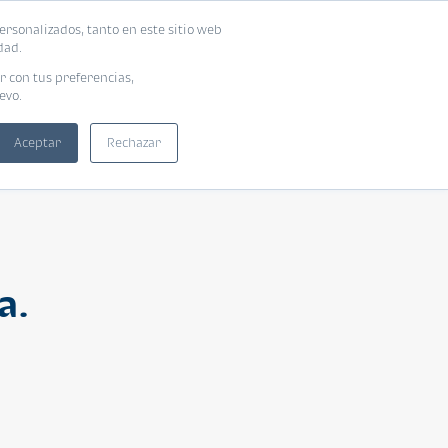
ersonalizados, tanto en este sitio web
ntra tu vivienda ideal
Solicita tu préstamo
dad.
r con tus preferencias,
evo.
Aceptar
Rechazar
a.