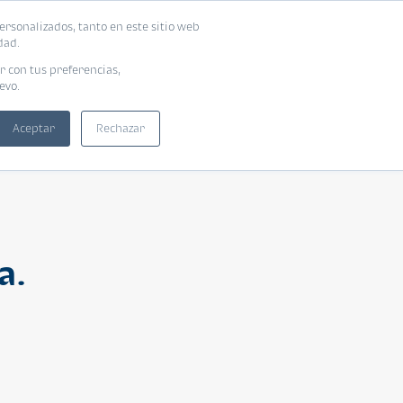
ersonalizados, tanto en este sitio web
ntra tu vivienda ideal
Solicita tu préstamo
dad.
r con tus preferencias,
evo.
Aceptar
Rechazar
a.