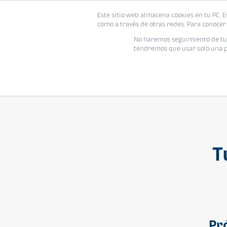
Este sitio web almacena cookies en tu PC. E
Vivienda
como a través de otras redes. Para conocer 
No haremos seguimiento de tu i
tendremos que usar solo una pe
T
Pr