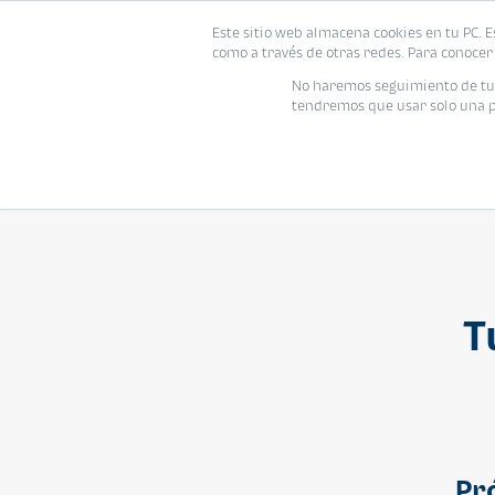
Este sitio web almacena cookies en tu PC. E
Vivienda
como a través de otras redes. Para conocer 
No haremos seguimiento de tu i
tendremos que usar solo una pe
T
Pr