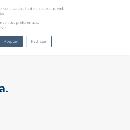
ersonalizados, tanto en este sitio web
ntra tu vivienda ideal
Solicita tu préstamo
dad.
r con tus preferencias,
evo.
Aceptar
Rechazar
a.