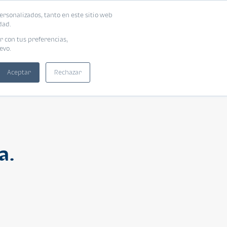
ersonalizados, tanto en este sitio web
ntra tu vivienda ideal
Solicita tu préstamo
dad.
r con tus preferencias,
evo.
Aceptar
Rechazar
a.