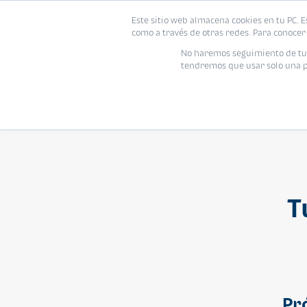
Este sitio web almacena cookies en tu PC. E
Vivienda
como a través de otras redes. Para conocer 
No haremos seguimiento de tu i
tendremos que usar solo una pe
T
Pr