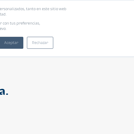
ersonalizados, tanto en este sitio web
ntra tu vivienda ideal
Solicita tu préstamo
dad.
r con tus preferencias,
evo.
Aceptar
Rechazar
a.