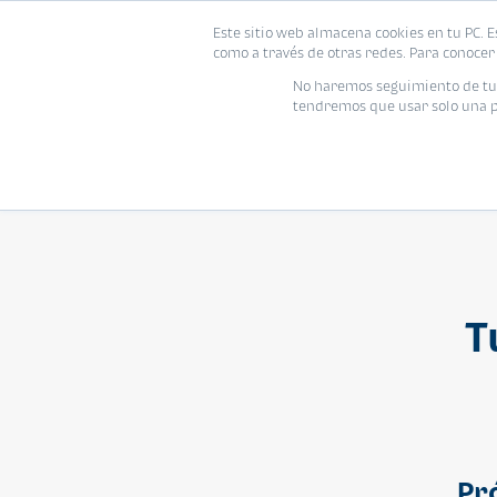
Este sitio web almacena cookies en tu PC. E
Vivienda
como a través de otras redes. Para conocer 
No haremos seguimiento de tu i
tendremos que usar solo una pe
T
Pr