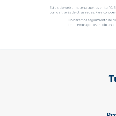
Este sitio web almacena cookies en tu PC. E
Vivienda
como a través de otras redes. Para conocer 
No haremos seguimiento de tu i
tendremos que usar solo una pe
T
Pr