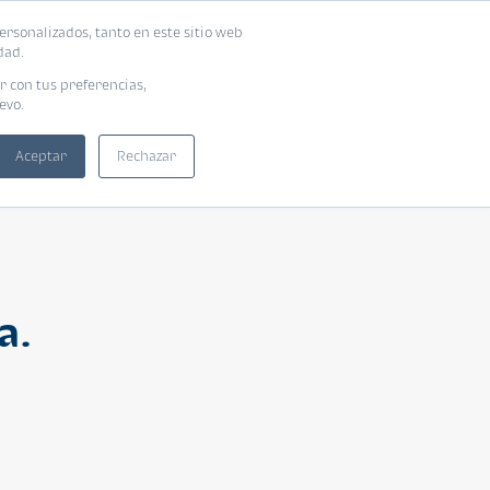
ersonalizados, tanto en este sitio web
ntra tu vivienda ideal
Solicita tu préstamo
dad.
r con tus preferencias,
evo.
Aceptar
Rechazar
a.