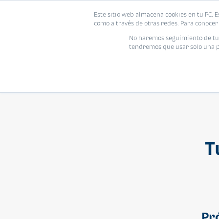
Este sitio web almacena cookies en tu PC. E
Vivienda
como a través de otras redes. Para conocer 
No haremos seguimiento de tu i
tendremos que usar solo una pe
T
Pr