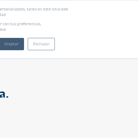
ersonalizados, tanto en este sitio web
ntra tu vivienda ideal
Solicita tu préstamo
dad.
r con tus preferencias,
evo.
Aceptar
Rechazar
a.