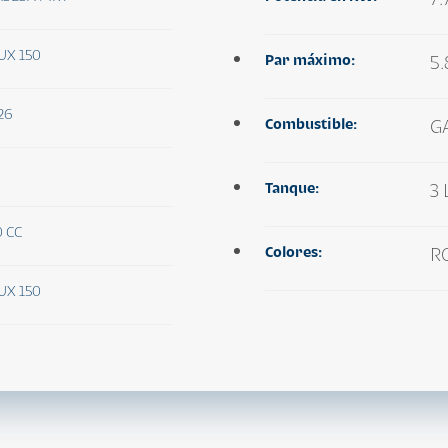
UX 150
Par máximo:
5
26
Combustible:
G
Tanque:
3
0 CC
Colores:
R
UX 150