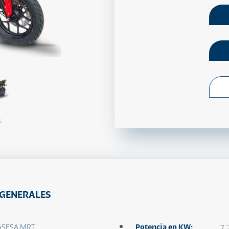
s
 GENERALES
SESA MRT
Potencia en KW:
7.