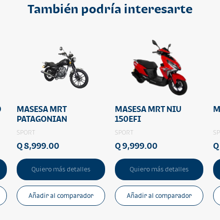
También podría interesarte
0
MASESA MRT
MASESA MRT NIU
M
PATAGONIAN
150EFI
SPORT
SPORT
S
Q 8,999.00
Q 9,999.00
Q
Quiero más detalles
Quiero más detalles
Añadir al comparador
Añadir al comparador