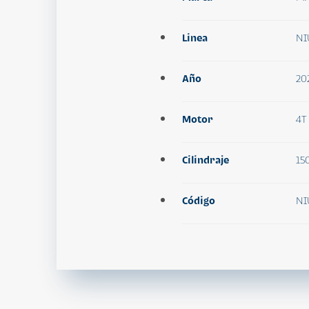
Linea
NI
Año
20
Motor
4T
Cilindraje
15
Código
NI