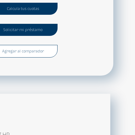
Calcula tus cuotas
Solicitar mi préstamo
Agregar al comparador
7 HP