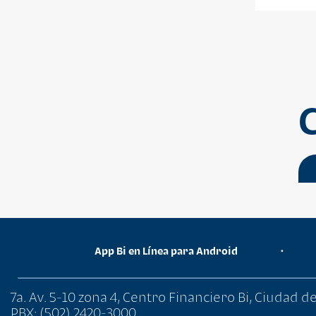
App Bi en Línea para Android
•
7a. Av. 5-10 zona 4, Centro Financiero Bi, Ciudad 
PBX: (502) 2420-3000