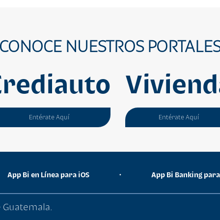
CONOCE NUESTROS PORTALE
Crediauto
Viviend
Entérate Aquí
Entérate Aquí
App Bi en Línea para iOS
•
App Bi Banking par
de Guatemala.