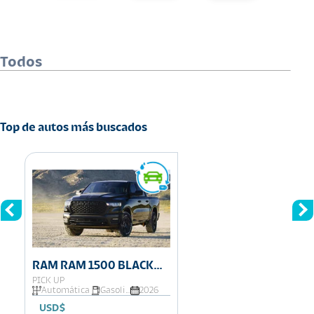
Todos
Top de autos más buscados
RAM RAM 1500 BLACK
EXPRESS
PICK UP
Automática
Gasolina
2026
USD$