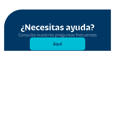
¿Necesitas ayuda?
Consulta nuestras preguntas frecuentes
Aquí
Filtros
Borrar todo
Tipo
Presupuesto
Elige tu Moneda
Q
$
Mínimo