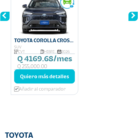
TOYOTA COROLLA CROSS
HYBRID
SUV
CVT
HIBRIDA
2026
Q 4169.68/mes
Q 255,000.00
Quiero más detalles
Añadir al comparador
TOYOTA