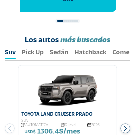
Los autos
más buscados
Suv
Pick Up
Sedán
Hatchback
Comerc
TOYOTA LAND CRUISER PRADO
TOYOT
SUV
SUV
AUTOMATICA
Diesel
2026
AUTO
1306.48/mes
Q 3
USD$