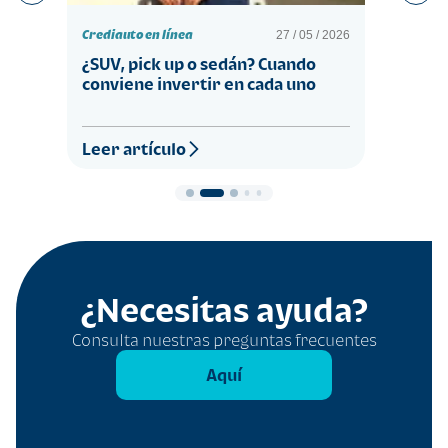
Crediauto en línea
Crediau
/ 2026
27 / 05 / 2026
¿SUV, pick up o sedán? Cuando
Carro
l
conviene invertir en cada uno
estrat
medi
Leer artículo
Leer 
¿Necesitas ayuda?
Consulta nuestras preguntas frecuentes
Aquí