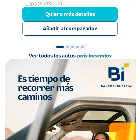
84,990.00
Q 23
USD$
Quiero más detalles
Añadir al comparador
Ver todos los autos
más buscados