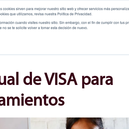
s cookies sirven para mejorar nuestro sitio web y ofrecer servicios más personaliza
kies que utilizamos, revisa nuestra Política de Privacidad.
rmación cuando visites nuestro sitio. Sin embargo, con el fin de cumplir con tus 
no se te solicite volver a tomar esta decisión de nuevo.
Programas
Quiero Ayudar
Actividades de
Educativos
Recaudación y
Testimoniales
ual de VISA para
amientos