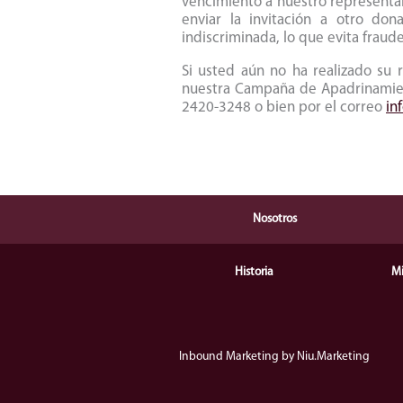
vencimiento a nuestro representan
enviar la invitación a otro do
indiscriminada, lo que evita fraude
Si usted aún no ha realizado su
nuestra Campaña de Apadrinamiento
2420-3248 o bien por el correo
in
Nosotros
Contáctenos
Historia
Mi
Inbound Marketing
by
Niu.Marketing