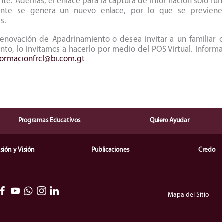
te. Además, el enlace para la captura de información solo fu
nante se genera un nuevo enlace, por lo que se previene
s.
 renovación de Apadrinamiento o desea invitar a un familiar
, lo invitamos a hacerlo por medio del POS Virtual. Informac
formacionfrcl@bi.com.gt
Programas Educativos
Quiero Ayudar
sión y Visión
Publicaciones
Credo
Mapa del Sitio