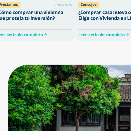
Préstamos
Consejos
27/05/2026
Cómo comprar una vivienda
¿Comprar casa nueva o
ue proteja tu inversión?
Elige con Vivienda en L
eer artículo completo
Leer artículo completo