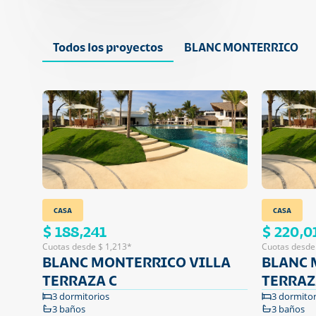
Todos los proyectos
BLANC MONTERRICO
CASA
CASA
$ 188,241
$ 220,0
Cuotas desde $ 1,213*
Cuotas desde
BLANC MONTERRICO VILLA
BLANC 
TERRAZA C
TERRAZ
3 dormitorios
3 dormitor
3 baños
3 baños