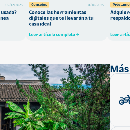
Consejos
Préstamo
02/12/2025
31/10/2025
 usada?
Conoce las herramientas
Adquiere
ínea
digitales que te llevarán a tu
respaldo
casa ideal
Leer artículo completo
Leer artí
Más 