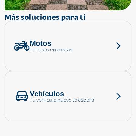
Más soluciones para ti
Motos
¿Necesitas ayuda?
Tu moto en cuotas
Consulta las preguntas frecuentes
Vehículos
Tu vehículo nuevo te espera