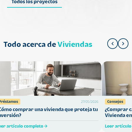
Todos los proyectos
Todo acerca de
Viviendas
Préstamos
Consejos
27/05/2026
Cómo comprar una vivienda que proteja tu
¿Comprar ca
nversión?
Vivienda en
eer artículo completo
Leer artícul