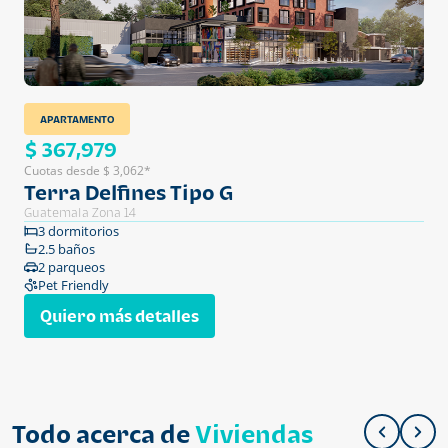
APARTAMENTO
$ 367,979
Cuotas desde $ 3,062*
Terra Delfines Tipo G
Guatemala Zona 14
3 dormitorios
2.5 baños
2 parqueos
Pet Friendly
Quiero más detalles
Todo acerca de
Viviendas