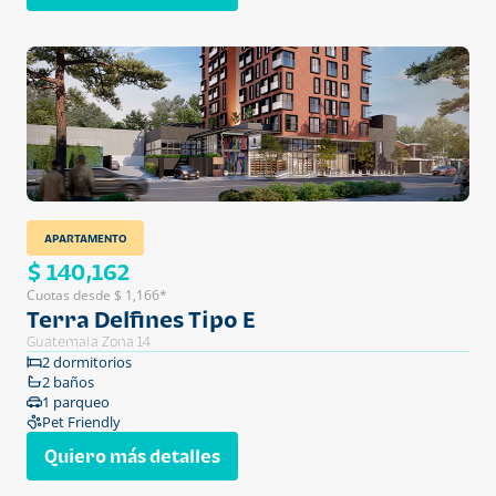
APARTAMENTO
$ 140,162
Cuotas desde $ 1,166*
Terra Delfines Tipo E
Guatemala Zona 14
2 dormitorios
2 baños
1 parqueo
Pet Friendly
Quiero más detalles