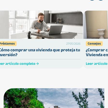
Préstamos
Consejos
27/05/2026
Cómo comprar una vivienda que proteja tu
¿Comprar ca
nversión?
Vivienda en
eer artículo completo
Leer artícul