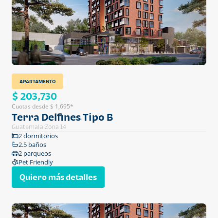
APARTAMENTO
$ 203,730
Cuotas desde $ 1,695*
Terra Delfines Tipo B
Guatemala Zona 14
2 dormitorios
2.5 baños
2 parqueos
Pet Friendly
Quiero más detalles