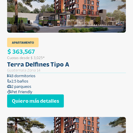
APARTAMENTO
$ 363,567
Cuotas desde $ 3,025*
Terra Delfines Tipo A
Guatemala Zona 14
3 dormitorios
2.5 baños
2 parqueos
Pet Friendly
Quiero más detalles