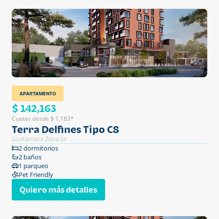
APARTAMENTO
$ 142,163
Cuotas desde $ 1,183*
Terra Delfines Tipo C8
Guatemala Zona 14
2 dormitorios
2 baños
1 parqueo
Pet Friendly
Quiero más detalles