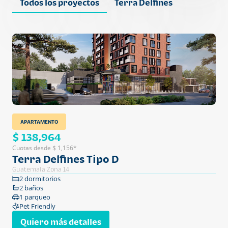
Todos los proyectos
Terra Delfines
APARTAMENTO
$ 138,964
Cuotas desde $ 1,156*
Terra Delfines Tipo D
Guatemala Zona 14
2 dormitorios
2 baños
1 parqueo
Pet Friendly
Quiero más detalles