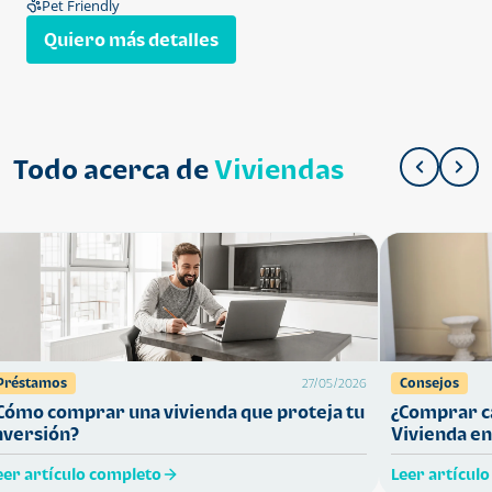
Pet Friendly
Quiero más detalles
Todo acerca de
Viviendas
Préstamos
Consejos
27/05/2026
Cómo comprar una vivienda que proteja tu
¿Comprar ca
nversión?
Vivienda en
eer artículo completo
Leer artícul