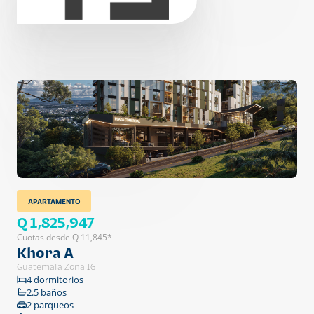
APARTAMENTO
Q 1,825,947
Cuotas desde Q 11,845*
Khora A
Guatemala Zona 16
4 dormitorios
2.5 baños
2 parqueos