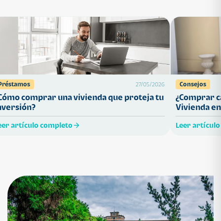
Préstamos
Consejos
27/05/2026
Cómo comprar una vivienda que proteja tu
¿Comprar ca
nversión?
Vivienda en
eer artículo completo
Leer artícul