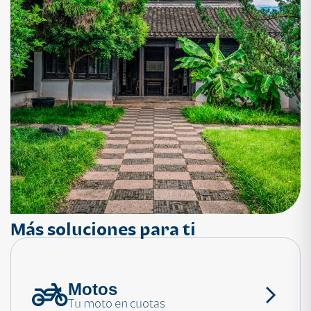
Más soluciones para ti
Motos
¿Necesitas ayuda?
Tu moto en cuotas