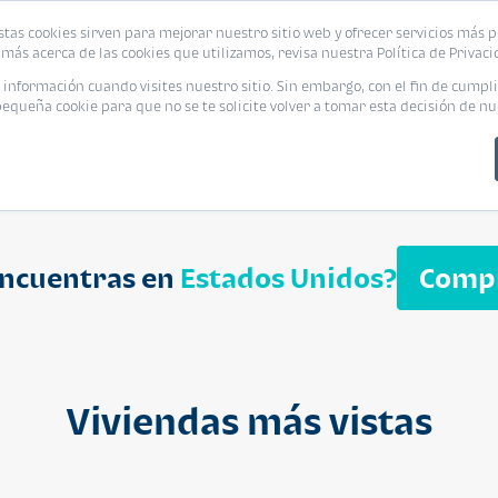
biliaria
stas cookies sirven para mejorar nuestro sitio web y ofrecer servicios más p
s
Eventos
Promociones
Blog
Encue
más acerca de las cookies que utilizamos, revisa nuestra Política de Privaci
nformación cuando visites nuestro sitio. Sin embargo, con el fin de cumpli
queña cookie para que no se te solicite volver a tomar esta decisión de nu
encuentras en
Estados Unidos?
Comp
APARTAMENT
$ 232,050
Cuotas desde $ 
Viviendas más vistas
Segheria A
Segheria Apar