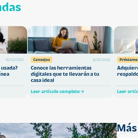
ndas
Consejos
Préstamo
02/12/2025
31/10/2025
 usada?
Conoce las herramientas
Adquiere
ínea
digitales que te llevarán a tu
respaldo
casa ideal
Leer artículo completo
Leer artí
Más 