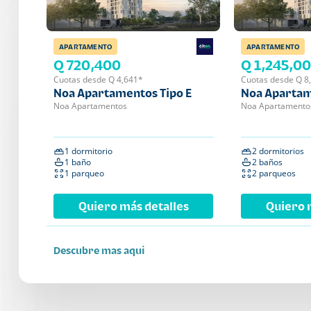
APARTAMENTO
APARTAMENTO
Q 720,400
Q 1,245,0
Cuotas desde Q 4,641*
Cuotas desde Q 8
Noa Apartamentos Tipo E
Noa Apartam
Noa Apartamentos
Noa Apartamento
1 dormitorio
2 dormitorios
1 baño
2 baños
1 parqueo
2 parqueos
Quiero más detalles
Quiero 
Descubre mas aqui