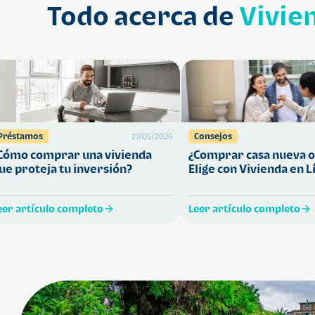
Todo acerca de
Vivie
Préstamos
Consejos
27/05/2026
Cómo comprar una vivienda
¿Comprar casa nueva o
ue proteja tu inversión?
Elige con Vivienda en L
eer artículo completo
Leer artículo completo