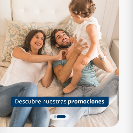
RTAMENTO
APARTAMENTO
1,136,200
Q 1,559,700
as desde Q 7,319*
Cuotas desde Q 10,047*
 Apartamentos Tipo B
Noa Apartamentos Tipo A
Apartamentos
Noa Apartamentos
dormitorios
3 dormitorios
baños
2 baños
parqueo
2 parqueos
Quiero más detalles
Quiero más detalles