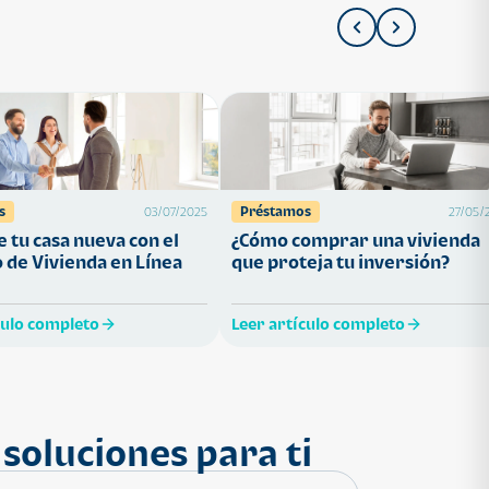
s
Préstamos
03/07/2025
27/05/
 tu casa nueva con el
¿Cómo comprar una vivienda
 de Vivienda en Línea
que proteja tu inversión?
culo completo
Leer artículo completo
soluciones para ti