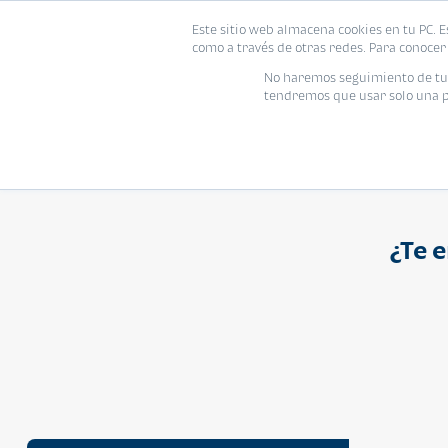
Proyecto
Modelo
Inmo
Este sitio web almacena cookies en tu PC. E
Vivienda
como a través de otras redes. Para conocer 
Ingresa el nombre del proyecto
No haremos seguimiento de tu i
tendremos que usar solo una pe
¿Te 
APARTAMENTO
Q 1,250,000
Cuotas desde Q 8,052*
Atarah Ágata
Atarah