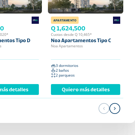
APARTAMENTO
APA
00
Q 1,624,500
Q 
,020*
Cuotas desde Q 10,465*
Cuot
entos Tipo D
Noa Apartamentos Tipo C
Noa
s
Noa Apartamentos
Noa 
3 dormitorios
2 
2 baños
2 
2 parqueos
1 
más detalles
Quiero más detalles