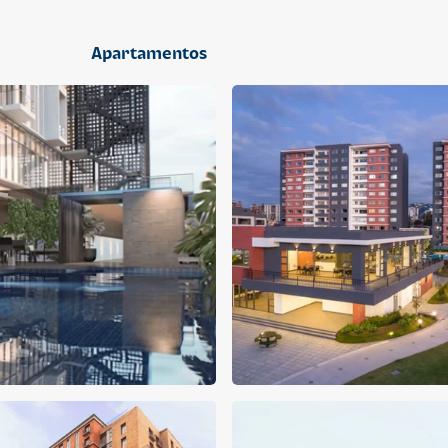
2 dormitorios
Apartamentos
APARTAMENTO
APARTAMENTO
Q 1,400,000
Q 1,300,000
Cuotas desde Q 9,019*
Cuotas desde Q 8,374*
CENTRICO MADRID
CENTRICO MADRID 2
CENTRICO
CENTRICO
2 dormitorios
1 baño
2 parqueos
2 dormitorios
1 baño
1 parqueo