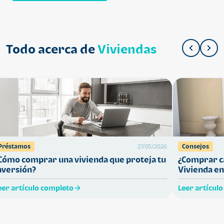
Todo acerca de
Viviendas
Préstamos
Consejos
27/05/2026
Cómo comprar una vivienda que proteja tu
¿Comprar ca
nversión?
Vivienda en
eer artículo completo
Leer artícul