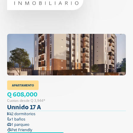
APARTAMENTO
Q 608,000
Cuotas desde Q 3,944*
Unnido 17 A
2 dormitorios
1 baños
1 parqueo
Pet Friendly