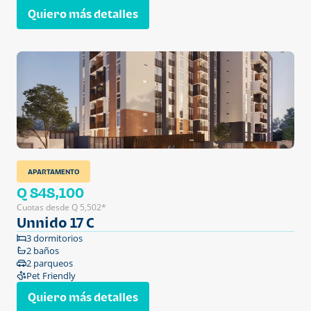
Quiero más detalles
APARTAMENTO
Q 848,100
Cuotas desde Q 5,502*
Unnido 17 C
3 dormitorios
2 baños
2 parqueos
Pet Friendly
Quiero más detalles