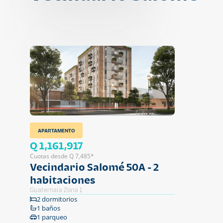
APARTAMENTO
Q 1,161,917
Cuotas desde Q 7,485*
Vecindario Salomé 50A - 2
habitaciones
Guatemala Zona 1
2 dormitorios
1 baños
1 parqueo