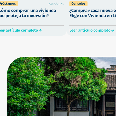
Préstamos
Consejos
27/05/2026
Cómo comprar una vivienda
¿Comprar casa nueva o
ue proteja tu inversión?
Elige con Vivienda en L
eer artículo completo
Leer artículo completo