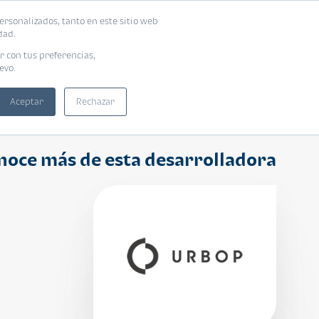
ersonalizados, tanto en este sitio web
ntra tu vivienda ideal
Solicita tu préstamo
dad.
r con tus preferencias,
evo.
Aceptar
Rechazar
noce más de esta desarrolladora