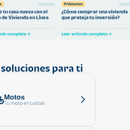
s
Préstamos
03/07/2025
27/05/
 tu casa nueva con el
¿Cómo comprar una vivienda
 de Vivienda en Línea
que proteja tu inversión?
culo completo
Leer artículo completo
soluciones para ti
Motos
Tu moto en cuotas