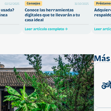
Consejos
Préstamo
02/12/2025
31/10/2025
 usada?
Conoce las herramientas
Adquiere
ínea
digitales que te llevarán a tu
respaldo
casa ideal
Leer artículo completo
Leer artí
Más 