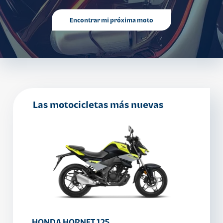
Encontrar mi próxima moto
Las motocicletas más nuevas
HONDA HORNET 125
HAOJ