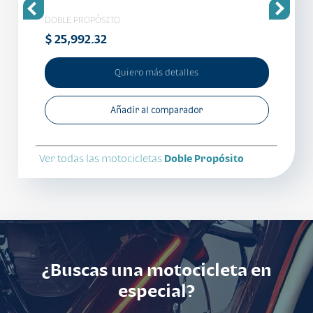
DOBLE PROPÓSITO
DOBLE
$ 25,992.32
$ 32,
Quiero más detalles
Añadir al comparador
Ver todas las motocicletas
Doble Propósito
¿Buscas una motocicleta en
especial?