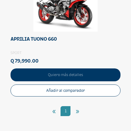
APRILIA TUONO 660
SPORT
Q 79,990.00
Quiero más detalles
Añadir al comparador
«
»
1