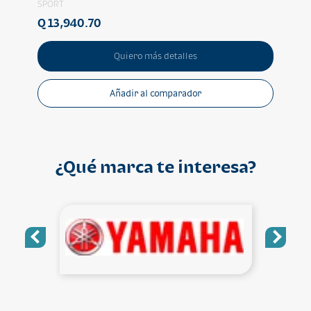
SPORT
SPOR
Q 13,940.70
Q 71
Quiero más detalles
Añadir al comparador
¿Qué marca te interesa?