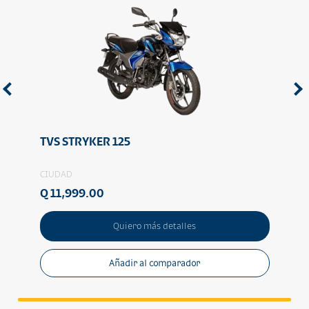
TVS STRYKER 125
NIU
CIUDAD
CIUD
Q 11,999.00
Q 18
Quiero más detalles
Añadir al comparador