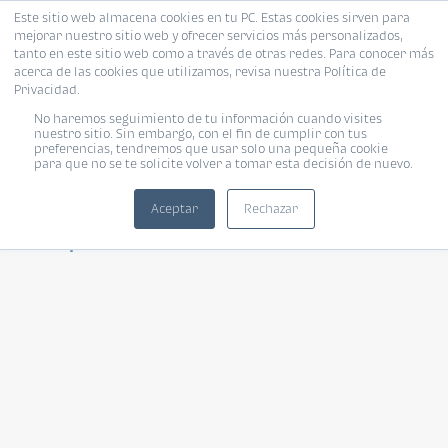
Este sitio web almacena cookies en tu PC. Estas cookies sirven para
mejorar nuestro sitio web y ofrecer servicios más personalizados,
tanto en este sitio web como a través de otras redes. Para conocer más
acerca de las cookies que utilizamos, revisa nuestra Política de
Privacidad.
No haremos seguimiento de tu información cuando visites
CIUDAD
nuestro sitio. Sin embargo, con el fin de cumplir con tus
preferencias, tendremos que usar solo una pequeña cookie
para que no se te solicite volver a tomar esta decisión de nuevo.
Cruiser
Aceptar
Rechazar
Top de las motocicletas de CIUDAD