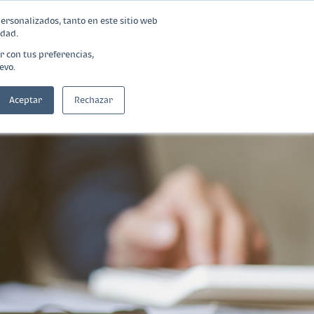
personalizados, tanto en este sitio web
idad.
Blog
Calculadora
Contáctanos
r con tus preferencias,
evo.
Aceptar
Rechazar