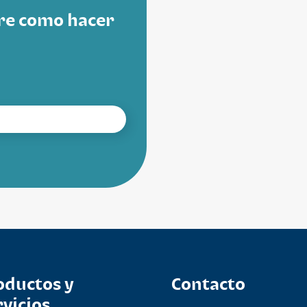
re como hacer
oductos y
Contacto
rvicios