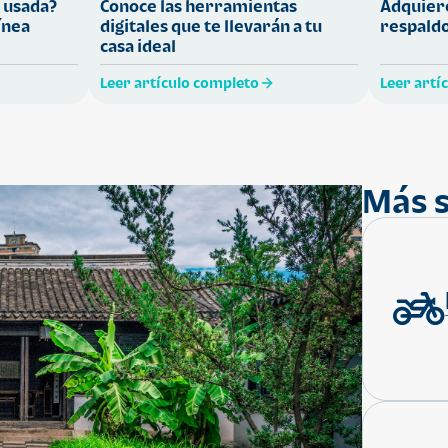
 usada?
Conoce las herramientas
Adquiere
ínea
digitales que te llevarán a tu
respaldo
casa ideal
Leer artículo completo
Leer artí
Más s