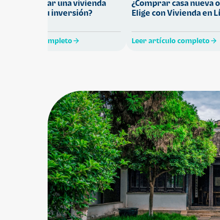
Cómo comprar una vivienda
¿Comprar casa nueva o
ue proteja tu inversión?
Elige con Vivienda en L
eer artículo completo
Leer artículo completo