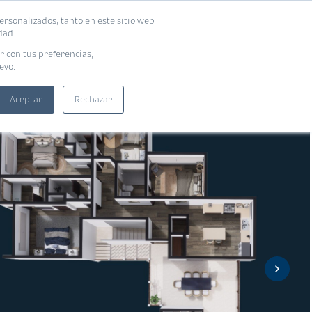
ersonalizados, tanto en este sitio web
ntra tu vivienda ideal
Solicita tu préstamo
dad.
r con tus preferencias,
evo.
Aceptar
Rechazar