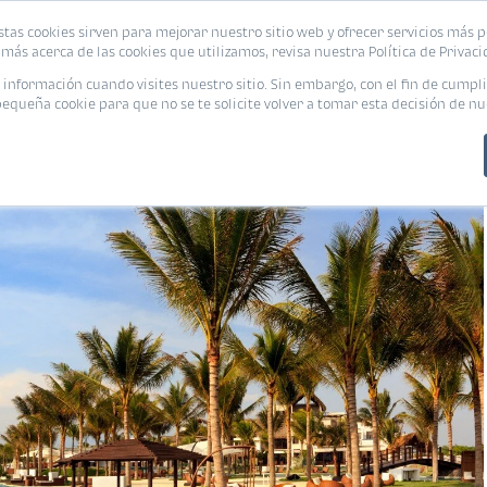
stas cookies sirven para mejorar nuestro sitio web y ofrecer servicios más p
s
Eventos
Promociones
Blog
Encue
más acerca de las cookies que utilizamos, revisa nuestra Política de Privaci
nformación cuando visites nuestro sitio. Sin embargo, con el fin de cumpli
queña cookie para que no se te solicite volver a tomar esta decisión de nu