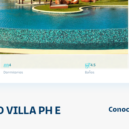
4
4.5
Dormitorios
Baños
 VILLA PH E
Conoc