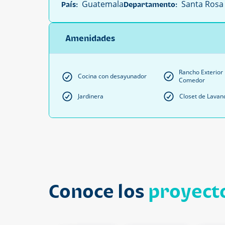
Guatemala
Santa Rosa
País:
Departamento:
Amenidades
Rancho Exterior 
Cocina con desayunador
Comedor
Jardinera
Closet de Lavan
Conoce los
proyecto