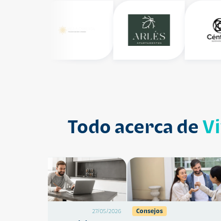
Todo acerca de
V
Préstamos
Consejos
27/05/2026