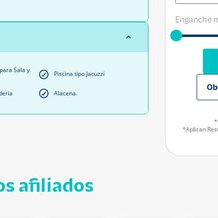
Enganche m
para Sala y
Piscina tipo Jacuzzi
Ob
deria
Alacena.
*
*Aplican Rest
s afiliados