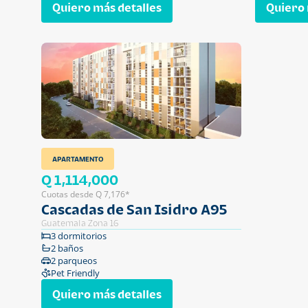
Quiero más detalles
Quiero 
APARTAMENTO
Q 1,114,000
Cuotas desde Q 7,176*
Cascadas de San Isidro A95
Guatemala Zona 16
3 dormitorios
2 baños
2 parqueos
Pet Friendly
Quiero más detalles