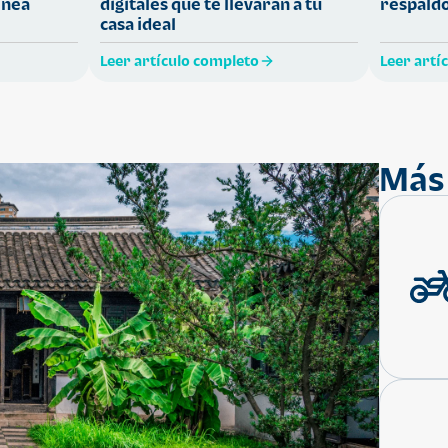
ínea
digitales que te llevarán a tu
respaldo
casa ideal
Leer artículo completo
Leer artí
Más 