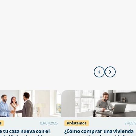
s
Préstamos
03/07/2025
27/05/
 tu casa nueva con el
¿Cómo comprar una vivienda