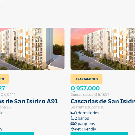
TO
APARTAMENTO
27
Q 957,000
 Q 6,044*
Cuotas desde Q 6,165*
s de San Isidro A91
Cascadas de San Isid
ona 16
Guatemala Zona 16
ios
3 dormitorios
2 baños
s
2 parqueos
ly
Pet Friendly