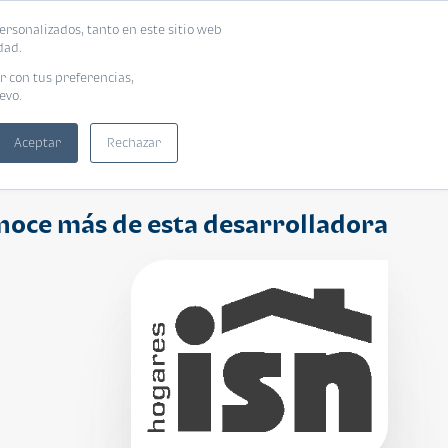
ersonalizados, tanto en este sitio web
ntra tu vivienda ideal
Solicita tu préstamo
dad.
r con tus preferencias,
evo.
Aceptar
Rechazar
noce más de esta desarrolladora