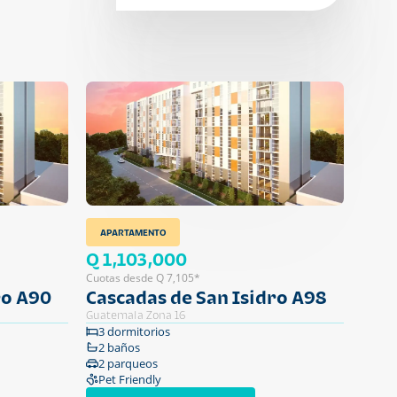
APARTAMENTO
Q 1,103,000
Cuotas desde Q 7,105*
ro A90
Cascadas de San Isidro A98
Guatemala Zona 16
3 dormitorios
2 baños
2 parqueos
Pet Friendly