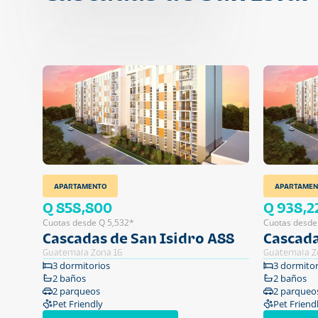
APARTAMENTO
APARTAMEN
Q 858,800
Q 938,2
Cuotas desde Q 5,532*
Cuotas desde
Cascadas de San Isidro A88
Cascada
Guatemala Zona 16
Guatemala Z
3 dormitorios
3 dormitor
2 baños
2 baños
2 parqueos
2 parqueo
Pet Friendly
Pet Friend