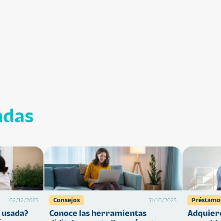
ndas
Consejos
Préstamo
02/12/2025
31/10/2025
 usada?
Conoce las herramientas
Adquiere