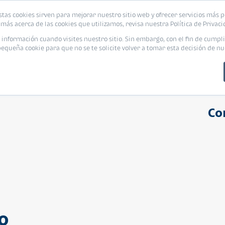
stas cookies sirven para mejorar nuestro sitio web y ofrecer servicios más p
s
Eventos
Promociones
Blog
Encue
más acerca de las cookies que utilizamos, revisa nuestra Política de Privaci
nformación cuando visites nuestro sitio. Sin embargo, con el fin de cumpli
queña cookie para que no se te solicite volver a tomar esta decisión de nu
Co
o