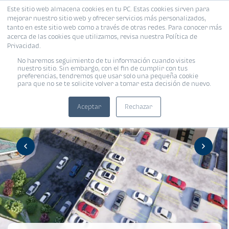
Este sitio web almacena cookies en tu PC. Estas cookies sirven para
mejorar nuestro sitio web y ofrecer servicios más personalizados,
tanto en este sitio web como a través de otras redes. Para conocer más
acerca de las cookies que utilizamos, revisa nuestra Política de
Privacidad.
No haremos seguimiento de tu información cuando visites
nuestro sitio. Sin embargo, con el fin de cumplir con tus
preferencias, tendremos que usar solo una pequeña cookie
para que no se te solicite volver a tomar esta decisión de nuevo.
Aceptar
Rechazar