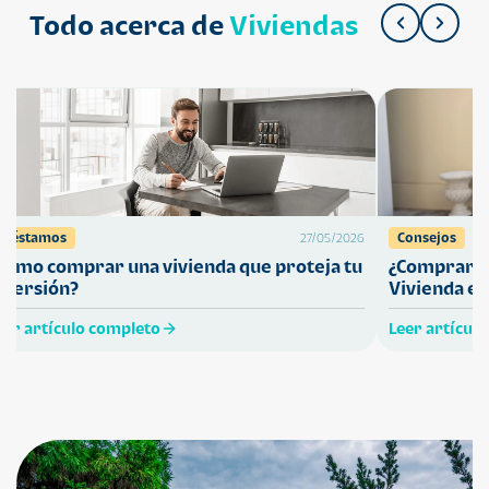
Todo acerca de
Viviendas
Préstamos
Consejos
27/05/2026
Cómo comprar una vivienda que proteja tu
¿Comprar ca
nversión?
Vivienda en
eer artículo completo
Leer artícul