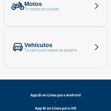
Motos
¿Necesitas ayuda?
Tu moto en cuotas
Consulta las preguntas frecuentes
Vehículos
Tu vehículo nuevo te espera
App Bi en Línea para Android
•
App Bi en Línea para iOS