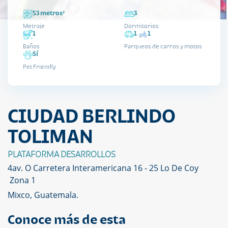
53 metros²
3
Metraje
Dormitorios
1
1
1
Baños
Parqueos de carros y motos
Sí
Pet Friendly
CIUDAD BERLINDO
TOLIMAN
PLATAFORMA DESARROLLOS
4av. O Carretera Interamericana 16 - 25 Lo De Coy
Zona 1
Mixco, Guatemala.
Conoce más de esta