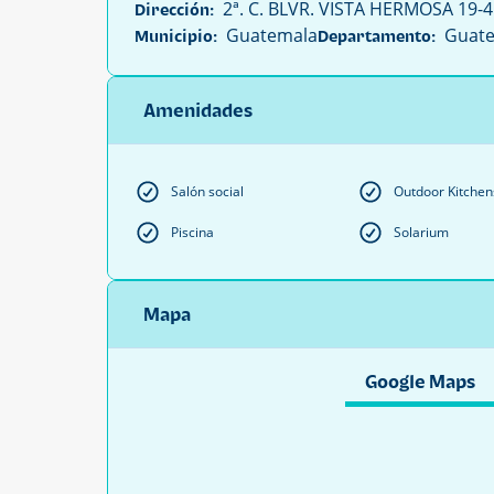
2ª. C. BLVR. VISTA HERMOSA 19-45
Dirección:
Guatemala
Guate
Municipio:
Departamento:
Amenidades
Salón social
Outdoor Kitchen
Piscina
Solarium
Mapa
Google Maps