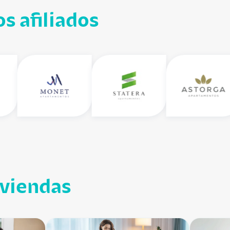
s afiliados
iviendas