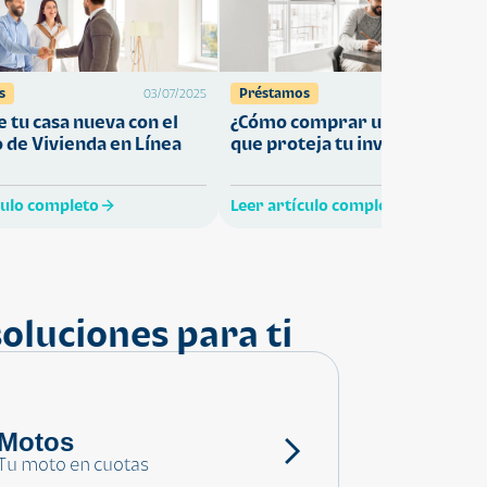
s
Préstamos
03/07/2025
27/05/
 tu casa nueva con el
¿Cómo comprar una vivienda
 de Vivienda en Línea
que proteja tu inversión?
culo completo
Leer artículo completo
oluciones para ti
Motos
Tu moto en cuotas