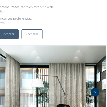
ersonalizados, tanto en este sitio web
ntra tu vivienda ideal
Solicita tu préstamo
dad.
r con tus preferencias,
evo.
Aceptar
Rechazar