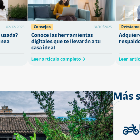
Consejos
Préstamo
02/12/2025
31/10/2025
 usada?
Conoce las herramientas
Adquiere
ínea
digitales que te llevarán a tu
respaldo
casa ideal
Leer artículo completo
Leer artí
Más s