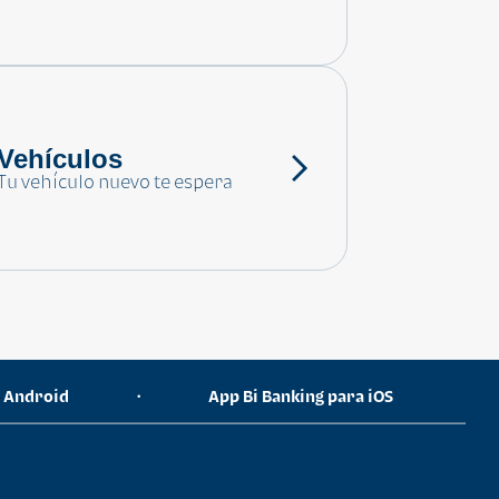
Vehículos
Tu vehículo nuevo te espera
a Android
App Bi Banking para iOS
•