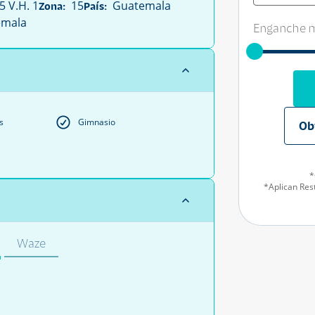
 V.H. 1
15
Guatemala
Zona:
País:
mala
Enganche m
s
Gimnasio
Ob
*
*Aplican Rest
Waze