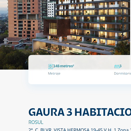
148 metros²
3
Metraje
Dormitori
GAURA 3 HABITACIO
ROSUL
2ª. C. BLVR. VISTA HERMOSA 19-45 V.H. 1 Zona 