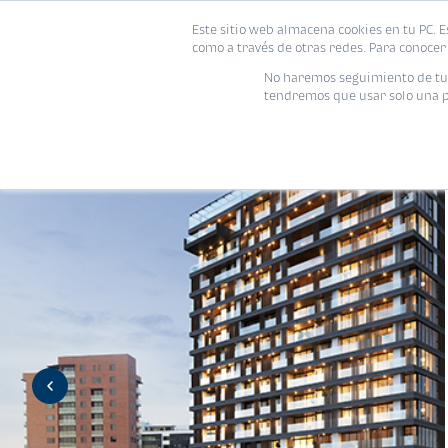
Este sitio web almacena cookies en tu PC. E
Vivienda
como a través de otras redes. Para conocer 
No haremos seguimiento de tu i
tendremos que usar solo una pe