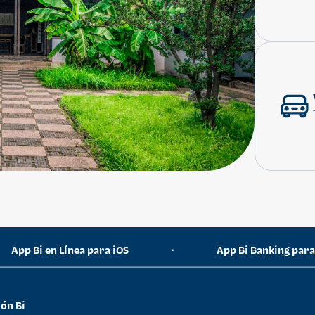
App Bi en Línea para iOS
App Bi Banking par
•
ón Bi