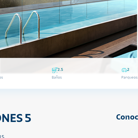
2.5
2
os
Baños
Parqueos
NES 5
Conoc
15