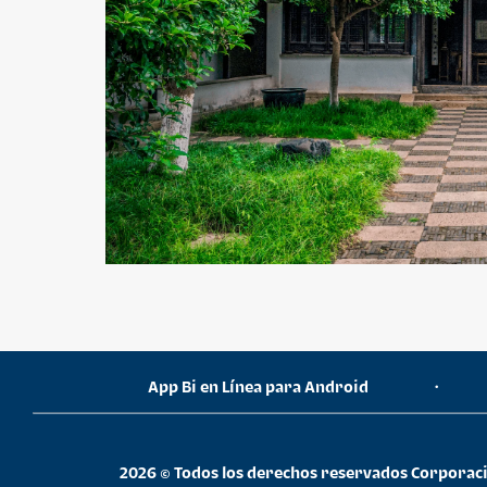
¿Necesitas ayuda?
App Bi en Línea para Android
•
Consulta las preguntas frecuentes
2026 © Todos los derechos reservados Corporaci