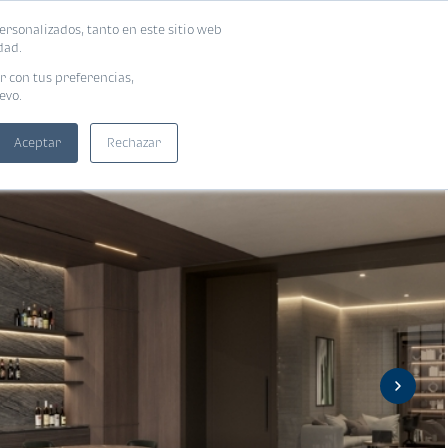
ersonalizados, tanto en este sitio web
ntra tu vivienda ideal
Solicita tu préstamo
dad.
r con tus preferencias,
evo.
Aceptar
Rechazar