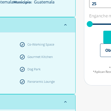
temala
Guatemala
Municipio:
25
Enganche m
Co-Working Space
Ob
Gourmet Kitchen
*
Dog Park
*Aplican Rest
Panoramic Lounge