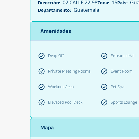
02 CALLE 22-98
15
Gua
Dirección:
Zona:
País:
Guatemala
Departamento:
Amenidades
Drop Off
Entrance Hall
Private Meeting Rooms
Event Room
Workout Area
Pet Spa
Elevated Pool Deck
Sports Lounge
Mapa