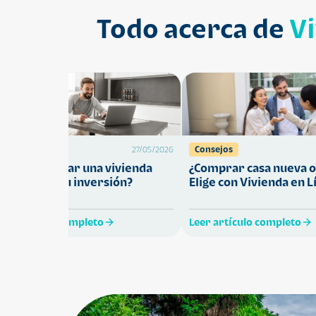
Todo acerca de
V
Préstamos
Consejos
27/05/2026
Cómo comprar una vivienda
¿Comprar casa nueva o
ue proteja tu inversión?
Elige con Vivienda en L
eer artículo completo
Leer artículo completo