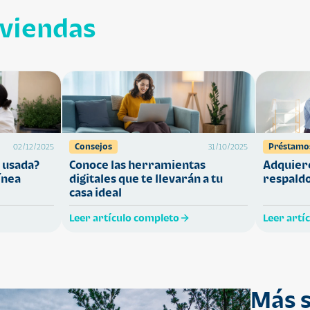
iviendas
Consejos
Préstamo
02/12/2025
31/10/2025
 usada?
Conoce las herramientas
Adquiere
ínea
digitales que te llevarán a tu
respaldo
casa ideal
Leer artículo completo
Leer artí
Más s