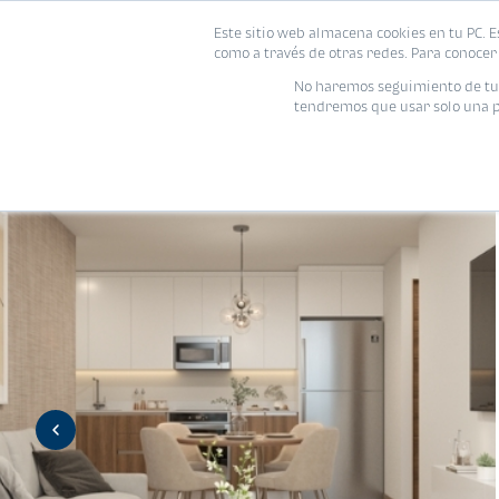
Este sitio web almacena cookies en tu PC. E
Vivienda
como a través de otras redes. Para conocer 
No haremos seguimiento de tu i
tendremos que usar solo una pe