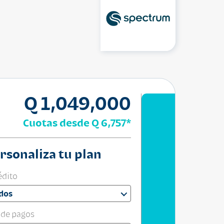
Q 1,049,000
Cuotas desde
Q 6,757
*
rsonaliza tu plan
édito
dos
 de pagos