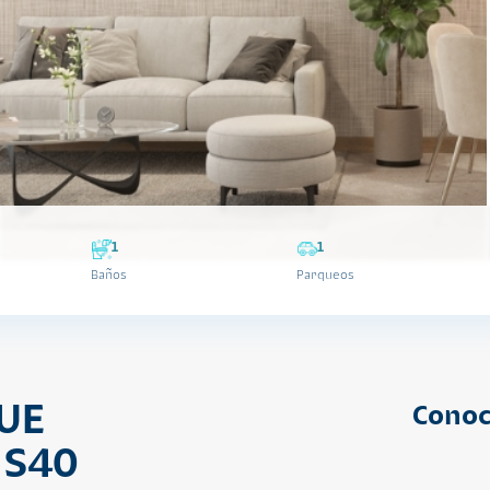
1
1
Baños
Parqueos
UE
Conoc
 S40