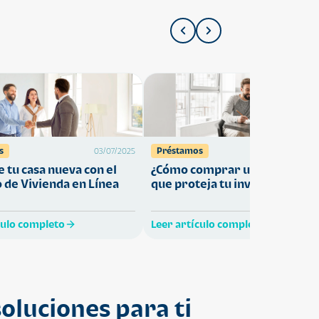
s
Préstamos
03/07/2025
27/05/
 tu casa nueva con el
¿Cómo comprar una vivienda
 de Vivienda en Línea
que proteja tu inversión?
culo completo
Leer artículo completo
oluciones para ti