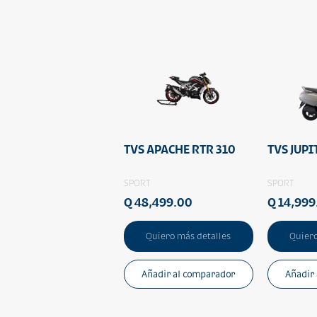
TVS APACHE RTR 310
TVS JUPI
SPORT
SPORT
Q 48,499.00
Q 14,999
Quiero más detalles
Quiero
Añadir al comparador
Añadir