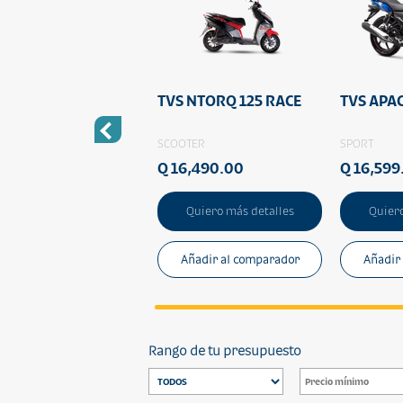
 STRYKER 125
TVS NTORQ 125 RACE
TVS APA
DAD
SCOOTER
SPORT
1,999.00
Q 16,490.00
Q 16,599
Quiero más detalles
Quiero más detalles
Quiero
Añadir al comparador
Añadir al comparador
Añadir
Rango de tu presupuesto