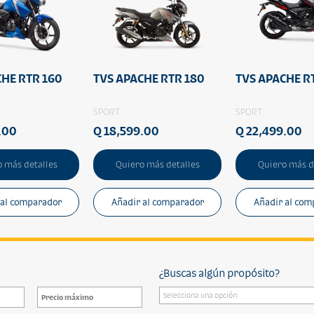
CHE RTR 160
TVS APACHE RTR 180
TVS APACHE R
SPORT
SPORT
.00
Q 18,599.00
Q 22,499.00
 más detalles
Quiero más detalles
Quiero más d
 al comparador
Añadir al comparador
Añadir al com
¿Buscas algún propósito?