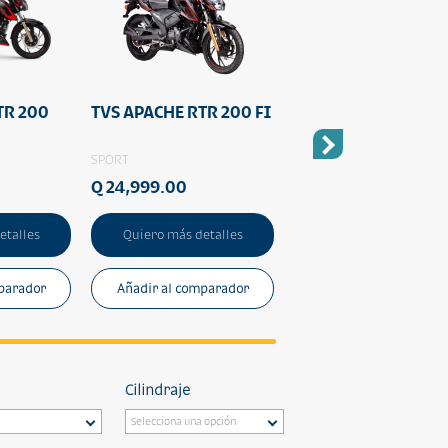
TR 200
TVS APACHE RTR 200 FI
TVS RAIDER 125
SPORT
SPORT
Q 24,999.00
Q 15,290.00
etalles
Quiero más detalles
Quiero más detalles
parador
Añadir al comparador
Añadir al comparado
Cilindraje