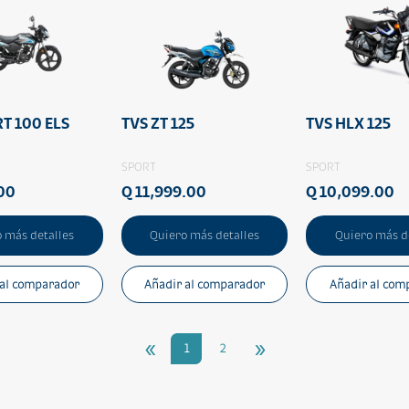
T 100 ELS
TVS ZT 125
TVS HLX 125
SPORT
SPORT
00
Q 11,999.00
Q 10,099.00
 más detalles
Quiero más detalles
Quiero más d
 al comparador
Añadir al comparador
Añadir al com
«
»
1
2