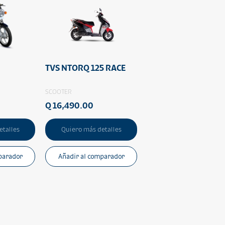
TVS NTORQ 125 RACE
SCOOTER
Q 16,490.00
etalles
Quiero más detalles
parador
Añadir al comparador