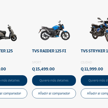
TER 125
TVS RAIDER 125 FI
TVS STRYKER 
SPORT
CIUDAD
.00
Q 15,499.00
Q 11,999.00
 más detalles
Quiero más detalles
Quiero más d
 al comparador
Añadir al comparador
Añadir al com