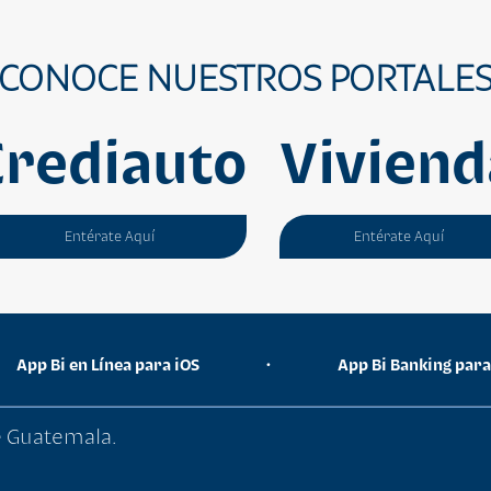
CONOCE NUESTROS PORTALE
Crediauto
Viviend
Entérate Aquí
Entérate Aquí
App Bi en Línea para iOS
•
App Bi Banking par
de Guatemala.