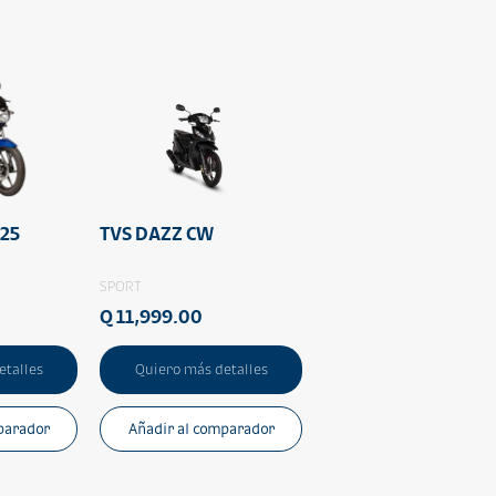
125
TVS DAZZ CW
SPORT
Q 11,999.00
etalles
Quiero más detalles
parador
Añadir al comparador