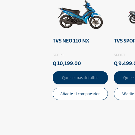
TVS NEO 110 NX
TVS SPOR
SPORT
SPORT
Q 10,199.00
Q 9,499.
Quiero más detalles
Quiero
Añadir al comparador
Añadir