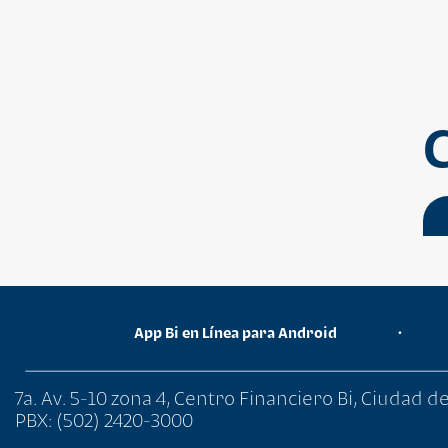
App Bi en Línea para Android
•
7a. Av. 5-10 zona 4, Centro Financiero Bi, Ciudad 
PBX: (502) 2420-3000