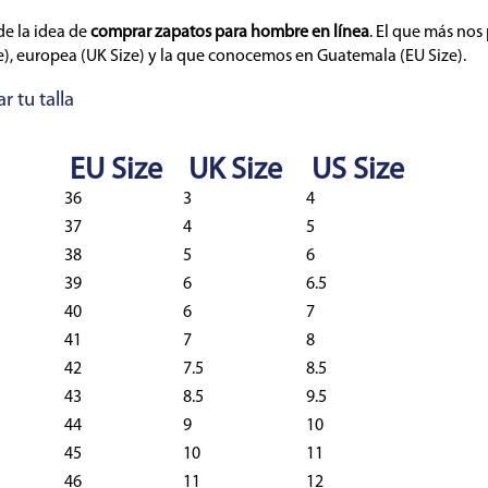
de la idea de
comprar zapatos para hombre en línea
. El que más nos 
e), europea (UK Size) y la que conocemos en Guatemala (EU Size).
 tu talla
EU Size
UK Size
US Size
36
3
4
37
4
5
38
5
6
39
6
6.5
40
6
7
41
7
8
42
7.5
8.5
43
8.5
9.5
44
9
10
45
10
11
46
11
12