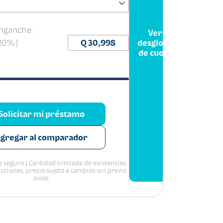
nganche:
Ver
(20%)
desglose
de cuota
Solicitar mi préstamo
gregar al comparador
 seguro | Cantidad limitada de existencias.
icciones, precio sujeto a cambios sin previo
aviso.