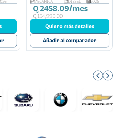
2026
MECÁNICA
DIESEL
2026
MECÁ
Q 2458.09/mes
Q 3
Q 154,990.00
Q 19
s
Quiero más detalles
or
Añadir al comparador
A