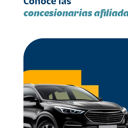
Conoce las
concesionarias afiliad