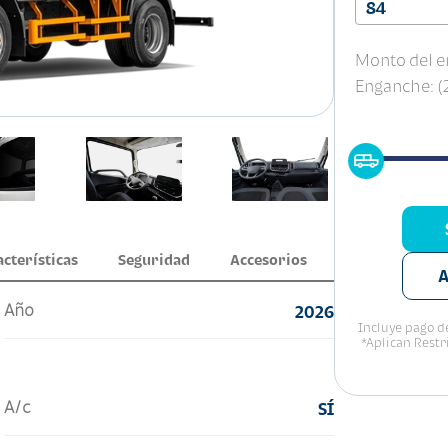
84
Monto del e
Enganche: 
acterísticas
Seguridad
Accesorios
A
Año
2026
Incluye pago de
*Aplican Restr
A/c
SÍ