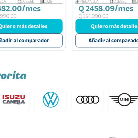
ICA
DIESEL
2026
MECÁNICA
DIESEL
382.00/mes
Q 2458.09/mes
,990.00
Q 154,990.00
Quiero más detalles
Quiero más detalle
ñadir al comparador
Añadir al comparad
orita