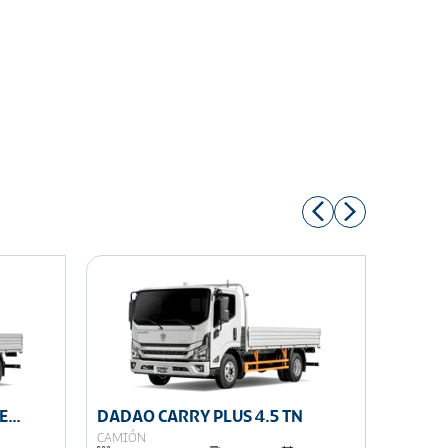
E
DADAO CARRY PLUS 4.5 TN
DADAO
CAMIÓN
CAMIÓN