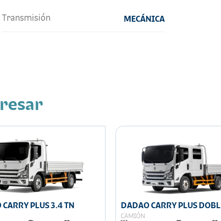
Transmisión
MECÁNICA
eresar
CARRY PLUS 3.4 TN
DADAO CARRY PLUS DOBL
CABINA 3.4 TN
CAMIÓN