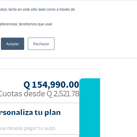
dos, tanto en este sitio web como a través de
preferencias, tendremos que usar
Solicita tu préstamo
Aceptar
Rechazar
Compartir:
Q 154,990.00
Cuotas desde
Q 2,521.78
rsonaliza tu plan
que deseas pagar tu auto.