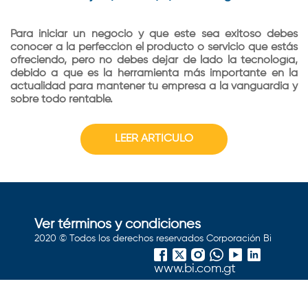
Es muy importante que analices los procesos de tu
compañía para que tu equipo pueda desarrollarse mejor,
Renovar la línea blanca de tu casa es muy importante
Al momento de tomar la decisión de renovar tu casa hay
fortalecer las estrategias empresariales y adaptarse
Para iniciar un negocio y que este sea exitoso debes
porque está altamente relacionado con el consumo de
ciertos aspectos que debes tomar en cuenta. Primero
mejor a los nuevos retos que vienen cada día.
conocer a la perfección el producto o servicio que estás
energía. ¿Tus recibos de luz continúan elevados a pesar
debes tener una visión clara de lo que deseas, establecer
ofreciendo, pero no debes dejar de lado la tecnología,
de que has seguido los consejos de expertos? Cambiar
prioridades sobre qué estancia cambiarás primero para
debido a que es la herramienta más importante en la
los electrodomésticos podría ser la solución. ¡Sigue estos
llevar un orden. Estas son nuestras 5 recomendaciones:
LEER ARTÍCULO
actualidad para mantener tu empresa a la vanguardia y
tips!
sobre todo rentable.
LEER ARTÍCULO
LEER ARTÍCULO
LEER ARTÍCULO
Ver términos y condiciones
2020 © Todos los derechos reservados Corporación Bi
www.bi.com.gt