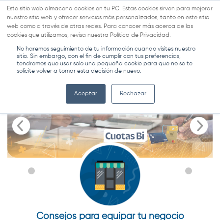
Este sitio web almacena cookies en tu PC. Estas cookies sirven para mejorar
nuestro sitio web y ofrecer servicios más personalizados, tanto en este sitio
MENÚ
web como a través de otras redes. Para conocer más acerca de las
cookies que utilizamos, revisa nuestra Política de Privacidad.
BLOG CUOTAS BI.
No haremos seguimiento de tu información cuando visites nuestro
sitio. Sin embargo, con el fin de cumplir con tus preferencias,
tendremos que usar solo una pequeña cookie para que no se te
solicite volver a tomar esta decisión de nuevo.
Aceptar
Rechazar
5 recomendaciones para renovar las estancias
¡Hola a las cosas nuevas! Renueva tu línea
5 consejos para renovar tu empresa
blanca con estos tips
de tu casa
Consejos para equipar tu negocio