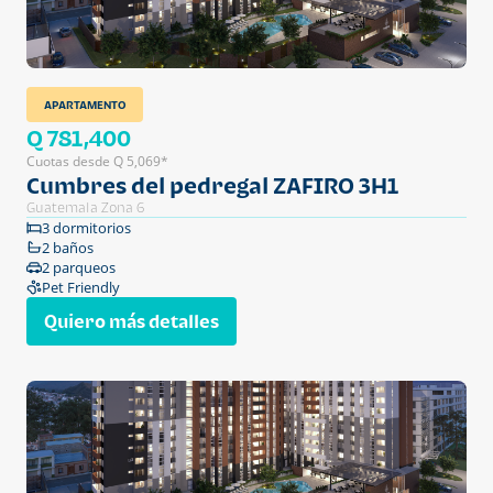
APARTAMENTO
Q 781,400
Cuotas desde Q 5,069*
Cumbres del pedregal ZAFIRO 3H1
Guatemala Zona 6
3 dormitorios
2 baños
2 parqueos
Pet Friendly
Quiero más detalles