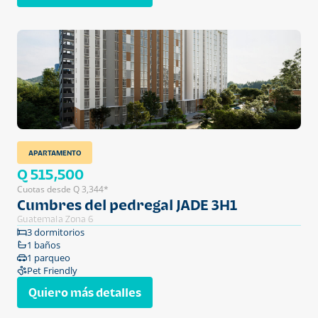
APARTAMENTO
Q 515,500
Cuotas desde Q 3,344*
Cumbres del pedregal JADE 3H1
Guatemala Zona 6
3 dormitorios
1 baños
1 parqueo
Pet Friendly
Quiero más detalles