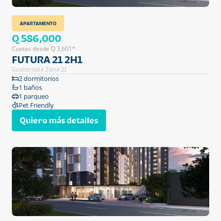
APARTAMENTO
Q 586,000
Cuotas desde Q 3,601*
FUTURA 21 2H1
Guatemala Zona 21
2 dormitorios
1 baños
1 parqueo
Pet Friendly
Quiero más detalles