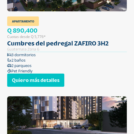
APARTAMENTO
Q 890,400
Cuotas desde Q 5,776*
Cumbres del pedregal ZAFIRO 3H2
Guatemala Zona 6
3 dormitorios
2 baños
2 parqueos
Pet Friendly
Quiero más detalles