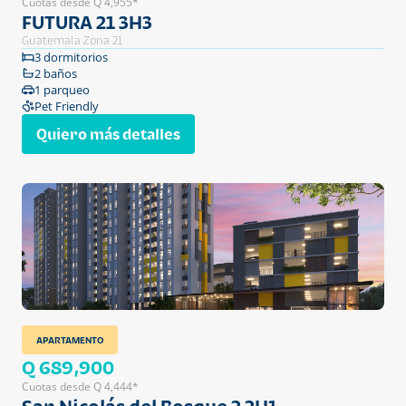
Cuotas desde Q 4,955*
FUTURA 21 3H3
Guatemala Zona 21
3 dormitorios
2 baños
1 parqueo
Pet Friendly
Quiero más detalles
APARTAMENTO
Q 689,900
Cuotas desde Q 4,444*