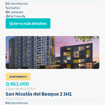
2 dormitorios
2 baños
1 parqueo
Pet Friendly
Quiero más detalles
APARTAMENTO
Q 862,000
Cuotas desde Q 5,553*
San Nicolás del Bosque 2 3H1
Mixco Zona 4
3 dormitorios