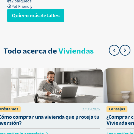
2 parqueos
Pet Friendly
Quiero más detalles
Todo acerca de
Viviendas
Préstamos
Consejos
27/05/2026
Cómo comprar una vivienda que proteja tu
¿Comprar ca
nversión?
Vivienda en
eer artículo completo
Leer artícul