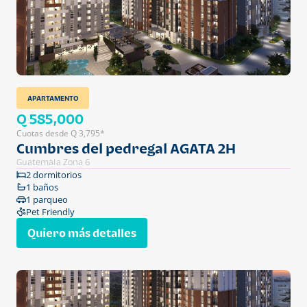
APARTAMENTO
Q 585,000
Cuotas desde Q 3,795*
Cumbres del pedregal AGATA 2H
Guatemala Zona 6
2 dormitorios
1 baños
1 parqueo
Pet Friendly
Quiero más detalles