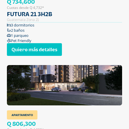
Q 734,600
Cuotas desde Q 4,732*
FUTURA 21 3H2B
Guatemala Zona 21
3 dormitorios
2 baños
1 parqueo
Pet Friendly
Quiero más detalles
APARTAMENTO
Q 806,300