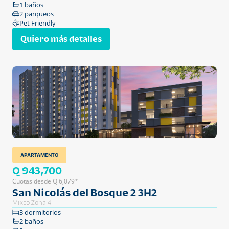
1 baños
2 parqueos
Pet Friendly
Quiero más detalles
APARTAMENTO
Q 943,700
Cuotas desde Q 6,079*
San Nicolás del Bosque 2 3H2
Mixco Zona 4
3 dormitorios
2 baños