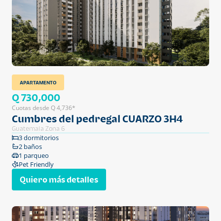
APARTAMENTO
Q 730,000
Cuotas desde Q 4,736*
Cumbres del pedregal CUARZO 3H4
Guatemala Zona 6
3 dormitorios
2 baños
1 parqueo
Pet Friendly
Quiero más detalles