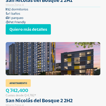
San Nicolás del Bosque 2 2H1
Mixco Zona 4
2 dormitorios
1 baños
1 parqueo
Pet Friendly
Quiero más detalles
APARTAMENTO
Q 742,400
Cuotas desde Q 4,782*
San Nicolás del Bosque 2 2H2
Mixco Zona 4