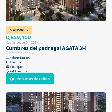
APARTAMENTO
Q 659,400
Cuotas desde Q 4,278*
Cumbres del pedregal AGATA 3H
Guatemala Zona 6
3 dormitorios
1 baños
1 parqueo
Pet Friendly
Quiero más detalles