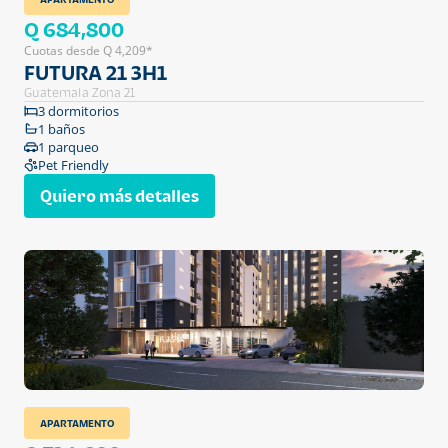
Q 684,800
Cuotas desde Q 4,209*
FUTURA 21 3H1
Guatemala Zona 21
3 dormitorios
1 baños
1 parqueo
Pet Friendly
Quiero más detalles
APARTAMENTO