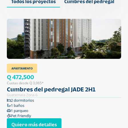
Todos los proyectos
Cumbres del pedregal
F
APARTAMENTO
Q 472,500
Cuotas desde Q 3,065*
Cumbres del pedregal JADE 2H1
Guatemala Zona 6
2 dormitorios
1 baños
1 parqueo
Pet Friendly
Quiero más detalles