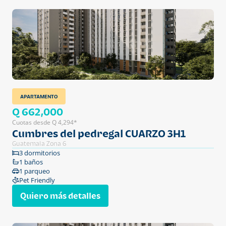
APARTAMENTO
Q 662,000
Cuotas desde Q 4,294*
Cumbres del pedregal CUARZO 3H1
Guatemala Zona 6
3 dormitorios
1 baños
1 parqueo
Pet Friendly
Quiero más detalles