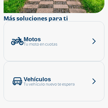
Más soluciones para ti
Motos
¿Necesitas ayuda?
Tu moto en cuotas
Consulta las preguntas frecuentes
Vehículos
Tu vehículo nuevo te espera