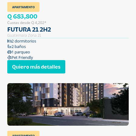
APARTAMENTO
Q 683,800
Cuotas desde Q 4,202*
FUTURA 21 2H2
Guatemala Zona 21
2 dormitorios
2 baños
1 parqueo
Pet Friendly
Quiero más detalles
APARTAMENTO