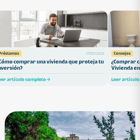
Préstamos
Consejos
27/05/2026
Cómo comprar una vivienda que proteja tu
¿Comprar ca
nversión?
Vivienda en
eer artículo completo
Leer artícul