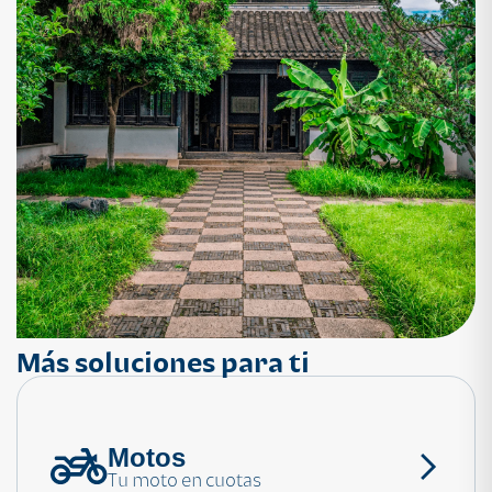
Más soluciones para ti
Motos
¿Necesitas ayuda?
Tu moto en cuotas