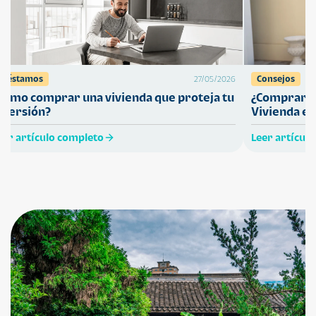
Préstamos
Consejos
27/05/2026
Cómo comprar una vivienda que proteja tu
¿Comprar ca
nversión?
Vivienda en
eer artículo completo
Leer artícul