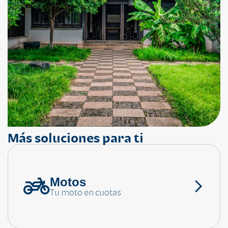
Más soluciones para ti
Motos
¿Necesitas ayuda?
Tu moto en cuotas
Consulta las preguntas frecuentes