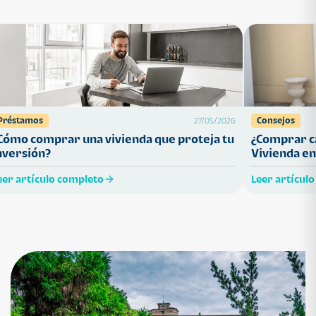
Préstamos
Consejos
27/05/2026
Cómo comprar una vivienda que proteja tu
¿Comprar ca
nversión?
Vivienda en
eer artículo completo
Leer artícul