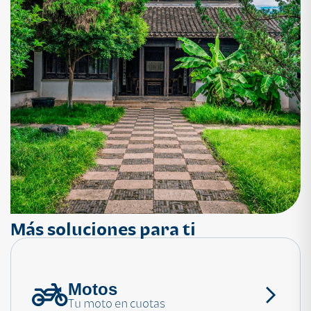
Más soluciones para ti
Motos
¿Necesitas ayuda?
Tu moto en cuotas