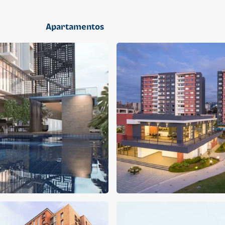
2 dormitorios
Apartamentos
APARTAMENTO
APARTAMENTO
Q 1,400,000
Q 1,300,000
Cuotas desde Q 9,019*
Cuotas desde Q 8,374*
CENTRICO MADRID
CENTRICO MADRID 2
CENTRICO
CENTRICO
2 dormitorios
1 baño
2 parqueos
2 dormitorios
1 baño
1 parqueo