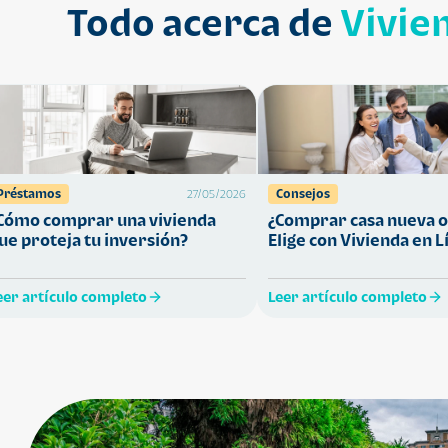
Todo acerca de
Vivie
Préstamos
Consejos
27/05/2026
Cómo comprar una vivienda
¿Comprar casa nueva o
ue proteja tu inversión?
Elige con Vivienda en L
eer artículo completo
Leer artículo completo