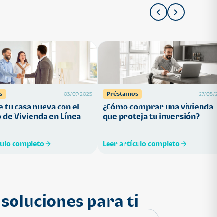
s
Préstamos
03/07/2025
27/05/
 tu casa nueva con el
¿Cómo comprar una vivienda
 de Vivienda en Línea
que proteja tu inversión?
culo completo
Leer artículo completo
soluciones para ti