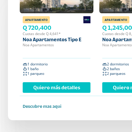
APARTAMENTO
APARTAMENTO
Q 720,400
Q 1,245,0
Cuotas desde Q 4,641*
Cuotas desde Q 8
Noa Apartamentos Tipo E
Noa Apartam
Noa Apartamentos
Noa Apartamento
1 dormitorio
2 dormitorios
1 baño
2 baños
1 parqueo
2 parqueos
Quiero más detalles
Quiero 
Descubre mas aqui