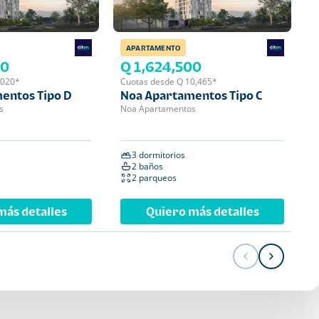
APARTAMENTO
APA
00
Q 1,624,500
Q 
,020*
Cuotas desde Q 10,465*
Cuot
entos Tipo D
Noa Apartamentos Tipo C
Noa
s
Noa Apartamentos
Noa 
3 dormitorios
2 
2 baños
2 
2 parqueos
1 
más detalles
Quiero más detalles