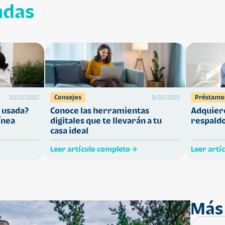
ndas
Consejos
Préstamo
02/12/2025
31/10/2025
 usada?
Conoce las herramientas
Adquiere
ínea
digitales que te llevarán a tu
respaldo
casa ideal
Leer artículo completo
Leer artí
Más 