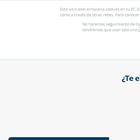
Proyecto
Modelo
Inmo
Este sitio web almacena cookies en tu PC. E
Vivienda
como a través de otras redes. Para conocer 
Ingresa el nombre del proyecto
No haremos seguimiento de tu i
tendremos que usar solo una pe
¿Te 
APARTAMENTO
Q 1,250,000
Cuotas desde Q 8,052*
Atarah Ágata
Atarah