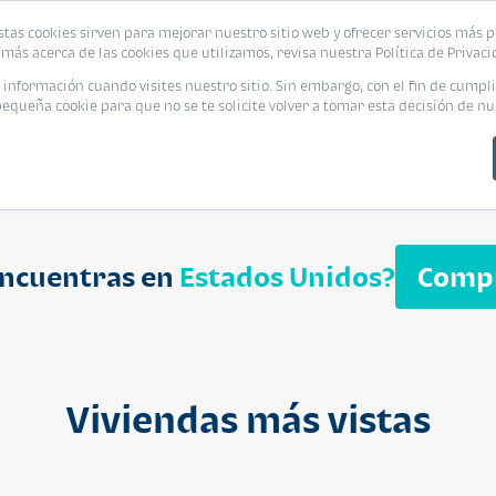
biliaria
stas cookies sirven para mejorar nuestro sitio web y ofrecer servicios más p
s
Eventos
Promociones
Blog
Encue
más acerca de las cookies que utilizamos, revisa nuestra Política de Privaci
nformación cuando visites nuestro sitio. Sin embargo, con el fin de cumpli
queña cookie para que no se te solicite volver a tomar esta decisión de nu
encuentras en
Estados Unidos?
Comp
APARTAMENT
$ 232,050
Cuotas desde $ 
Viviendas más vistas
Segheria A
Segheria Apar