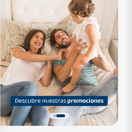
RTAMENTO
APARTAMENTO
1,136,200
Q 1,559,700
as desde Q 7,319*
Cuotas desde Q 10,047*
 Apartamentos Tipo B
Noa Apartamentos Tipo A
Apartamentos
Noa Apartamentos
dormitorios
3 dormitorios
baños
2 baños
parqueo
2 parqueos
Quiero más detalles
Quiero más detalles