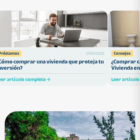
Préstamos
Consejos
27/05/2026
Cómo comprar una vivienda que proteja tu
¿Comprar ca
nversión?
Vivienda en
eer artículo completo
Leer artícul