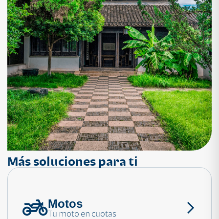
Más soluciones para ti
Motos
¿Necesitas ayuda?
Tu moto en cuotas