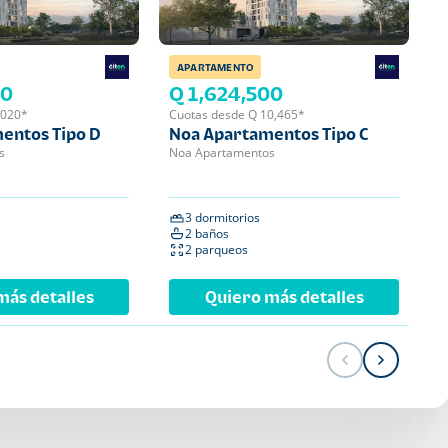
APARTAMENTO
APA
00
Q 1,624,500
Q 
,020*
Cuotas desde Q 10,465*
Cuot
entos Tipo D
Noa Apartamentos Tipo C
Noa
s
Noa Apartamentos
Noa 
3 dormitorios
2 
2 baños
2 
2 parqueos
1 
más detalles
Quiero más detalles