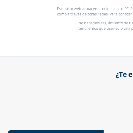
Proyecto
Modelo
Inmo
Este sitio web almacena cookies en tu PC. E
Vivienda
como a través de otras redes. Para conocer 
Ingresa el nombre del proyecto
No haremos seguimiento de tu i
tendremos que usar solo una pe
¿Te 
APARTAMENTO
Q 1,250,000
Cuotas desde Q 8,052*
Atarah Ágata
Atarah