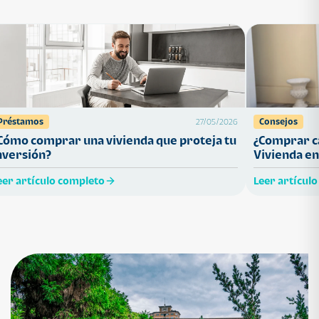
Préstamos
Consejos
27/05/2026
Cómo comprar una vivienda que proteja tu
¿Comprar ca
nversión?
Vivienda en
eer artículo completo
Leer artícul