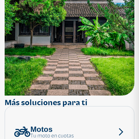
Más soluciones para ti
Motos
¿Necesitas ayuda?
Tu moto en cuotas