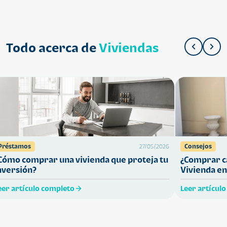
Todo acerca de
Viviendas
Préstamos
Consejos
27/05/2026
Cómo comprar una vivienda que proteja tu
¿Comprar ca
nversión?
Vivienda en
eer artículo completo
Leer artícul