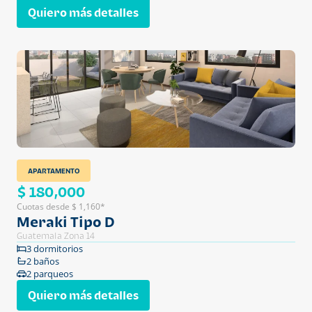
Quiero más detalles
APARTAMENTO
$ 180,000
Cuotas desde $ 1,160*
Meraki Tipo D
Guatemala Zona 14
3 dormitorios
2 baños
2 parqueos
Quiero más detalles