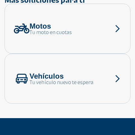
Motos
¿Necesitas ayuda?
Tu moto en cuotas
Consulta las preguntas frecuentes
Vehículos
Tu vehículo nuevo te espera