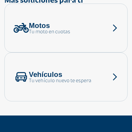
Motos
¿Necesitas ayuda?
Tu moto en cuotas
Consulta las preguntas frecuentes
Vehículos
Tu vehículo nuevo te espera