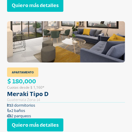
Quiero más detalles
APARTAMENTO
$ 180,000
Cuotas desde $ 1,160*
Meraki Tipo D
Guatemala Zona 14
3 dormitorios
2 baños
2 parqueos
Quiero más detalles