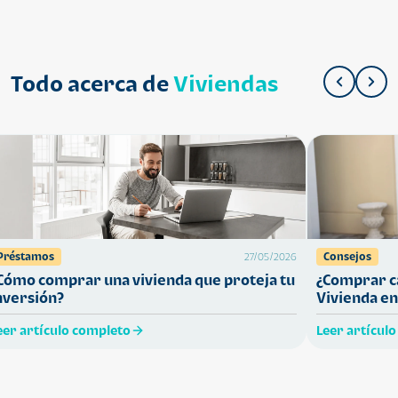
Todo acerca de
Viviendas
Préstamos
Consejos
27/05/2026
Cómo comprar una vivienda que proteja tu
¿Comprar ca
nversión?
Vivienda en
eer artículo completo
Leer artícul