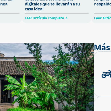
ínea
digitales que te llevarán a tu
respaldo
casa ideal
Leer artículo completo
Leer artí
Más 