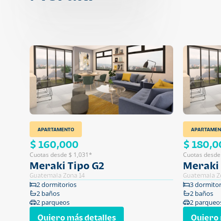
APARTAMENTO
APARTAMEN
$ 160,000
$ 180,0
Cuotas desde $ 1,031*
Cuotas desde
Meraki Tipo G2
Meraki 
Guatemala Zona 14
Guatemala Z
2 dormitorios
3 dormitor
2 baños
2 baños
2 parqueos
2 parqueo
Quiero más detalles
Quiero 