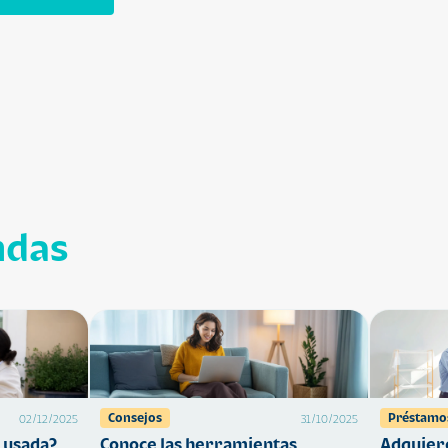
ndas
Consejos
Préstamo
02/12/2025
31/10/2025
 usada?
Conoce las herramientas
Adquiere