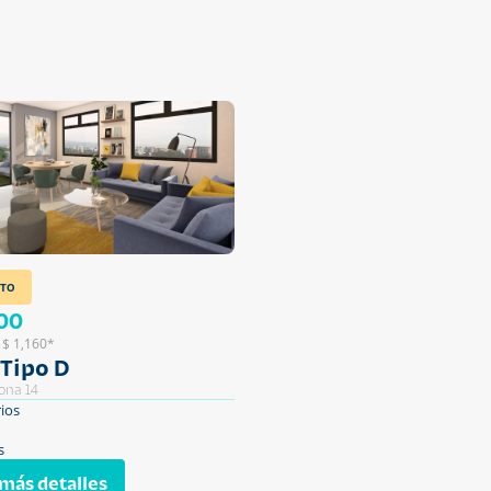
TO
00
 $ 1,160*
Tipo D
ona 14
ios
s
más detalles