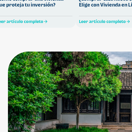
ue proteja tu inversión?
Elige con Vivienda en L
eer artículo completo
Leer artículo completo