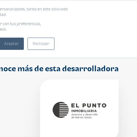
ersonalizados, tanto en este sitio web
ntra tu vivienda ideal
Solicita tu préstamo
dad.
r con tus preferencias,
evo.
Aceptar
Rechazar
noce más de esta desarrolladora